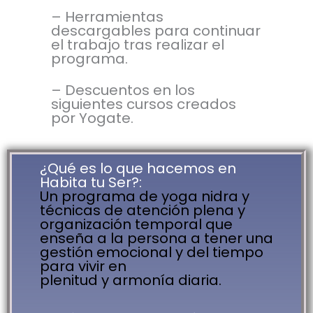
– Herramientas
descargables para continuar
el trabajo tras realizar el
programa.
– Descuentos en los
siguientes cursos creados
por Yogate.
¿Qué es lo que hacemos en
Habita tu Ser?:
Un programa de yoga nidra y
técnicas de atención plena y
organización temporal que
enseña a la persona a tener una
gestión emocional y del tiempo
para vivir en
plenitud y armonía diaria.